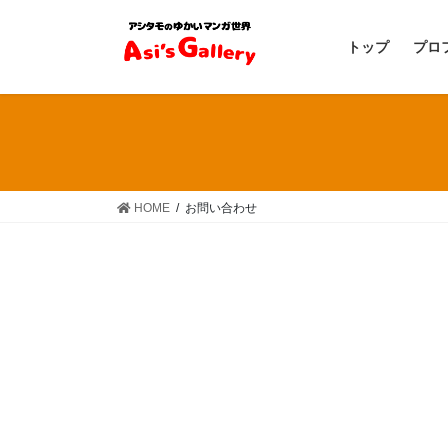
コ
ナ
ン
ビ
トップ
プロ
テ
ゲ
ン
ー
ツ
シ
へ
ョ
ス
ン
キ
に
ッ
移
HOME
お問い合わせ
プ
動