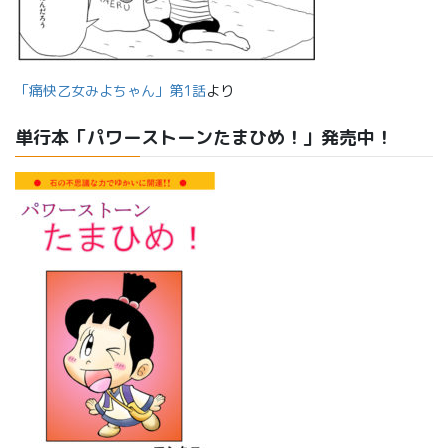
「痛快乙女みよちゃん」第1話
より
単行本「パワーストーンたまひめ！」発売中！