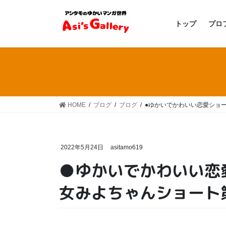
コ
ナ
ン
ビ
トップ
プロ
テ
ゲ
ン
ー
ツ
シ
へ
ョ
ス
ン
キ
に
ッ
移
HOME
ブログ
ブログ
●ゆかいでかわいい恋愛ショー
プ
動
2022年5月24日
asitamo619
●ゆかいでかわいい恋
女みよちゃんショート第