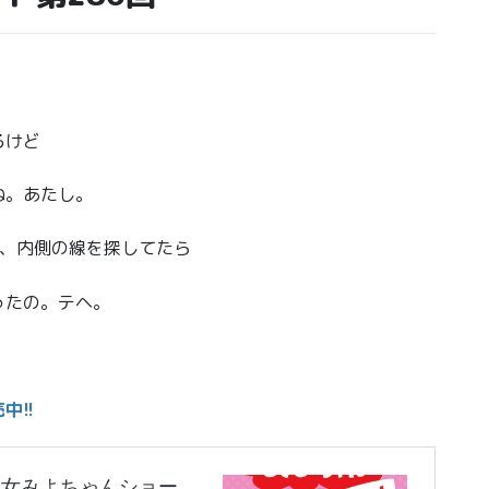
るけど
ね。あたし。
命、内側の線を探してたら
ったの。テヘ。
中!!