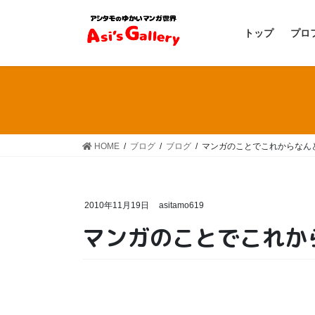
コ
ナ
ン
ビ
トップ
プロ
テ
ゲ
ン
ー
ツ
シ
へ
ョ
ス
ン
キ
に
ッ
移
HOME
ブログ
ブログ
マンガのことでこれからなん
プ
動
2010年11月19日
asitamo619
マンガのことでこれか