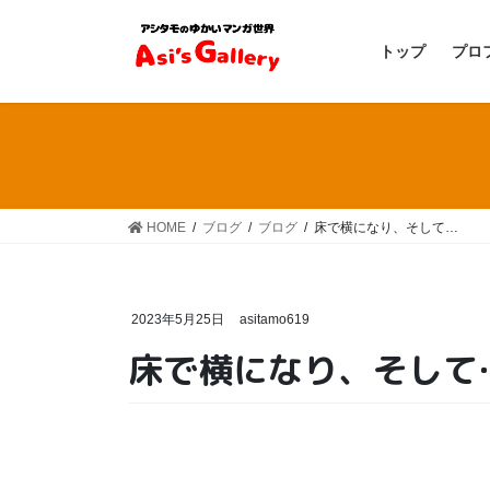
コ
ナ
ン
ビ
トップ
プロ
テ
ゲ
ン
ー
ツ
シ
へ
ョ
ス
ン
キ
に
ッ
移
HOME
ブログ
ブログ
床で横になり、そして…
プ
動
2023年5月25日
asitamo619
床で横になり、そして