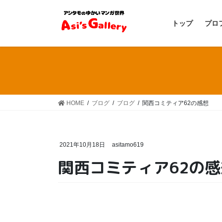
コ
ナ
ン
ビ
トップ
プロ
テ
ゲ
ン
ー
ツ
シ
へ
ョ
ス
ン
キ
に
ッ
移
HOME
ブログ
ブログ
関西コミティア62の感想
プ
動
2021年10月18日
asitamo619
関西コミティア62の感