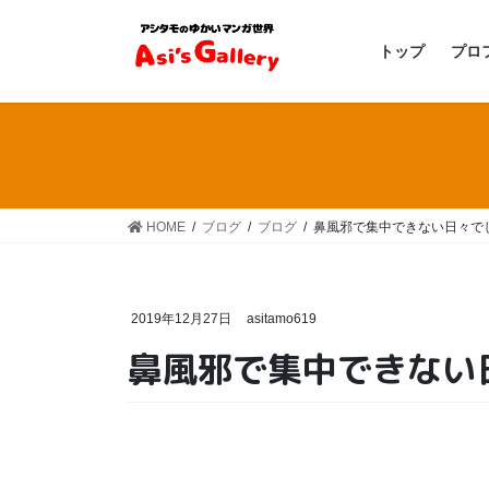
コ
ナ
ン
ビ
トップ
プロ
テ
ゲ
ン
ー
ツ
シ
へ
ョ
ス
ン
キ
に
ッ
移
HOME
ブログ
ブログ
鼻風邪で集中できない日々で
プ
動
2019年12月27日
asitamo619
鼻風邪で集中できない