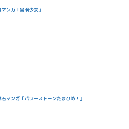
険マンガ「冒険少女」
然石マンガ「パワーストーンたまひめ！」