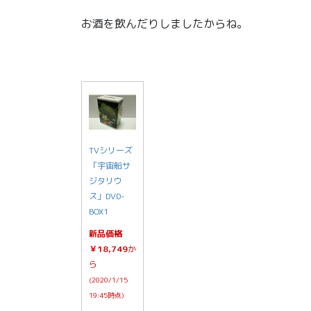
お酒を飲んだりしましたからね。
TVシリーズ
「宇宙船サ
ジタリウ
ス」DVD-
BOX1
新品価格
￥18,749
か
ら
(2020/1/15
19:45時点)