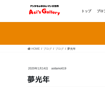
コ
ナ
ン
ビ
トップ
プロ
テ
ゲ
ン
ー
ツ
シ
へ
ョ
ス
ン
キ
に
ッ
移
HOME
ブログ
ブログ
夢光年
プ
動
2020年1月14日
asitamo619
夢光年