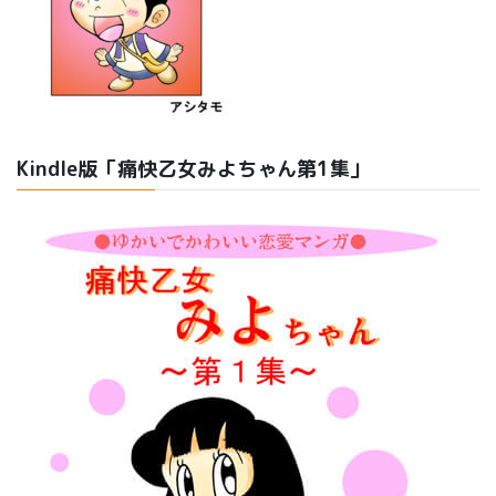
Kindle版「痛快乙女みよちゃん第1集」